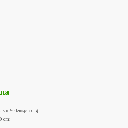
ina
 zur Volleinspeisung
00 qm)