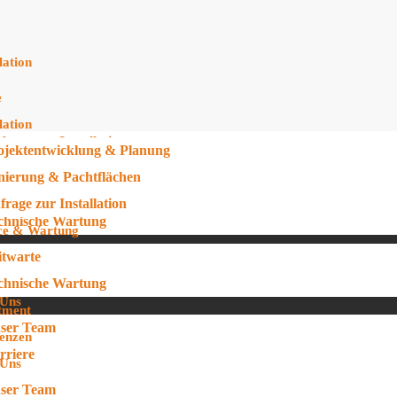
lation
ojektentwicklung & Planung
e
nierung & Pachtflächen
lation
frage zur Installation
ojektentwicklung & Planung
ce & Wartung
nierung & Pachtflächen
itwarte
frage zur Installation
chnische Wartung
ce & Wartung
tment
itwarte
enzen
chnische Wartung
 Uns
tment
ser Team
enzen
rriere
 Uns
og
ser Team