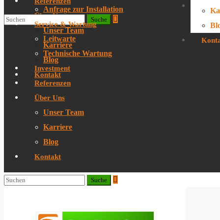
Referenzen
Kont
Anfrage zur Installation
Ka
Über Uns
Service & Wartung
Bl
Unser Team
Leitwarte
Kont
Karriere
Technische Wartung
Blog
Investment
Kontakt
Referenzen
Über Uns
Unser Team
Karriere
Blog
Kontakt